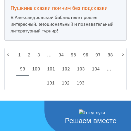
Пушкина сказки помним без подсказки
В Александровской библиотеке прошел
интересный, эмоциональный и познавательный
литературный турнир!
<
1
2
3
…
94
95
96
97
98
>
99
100
101
102
103
104
…
191
192
193
Решаем вместе