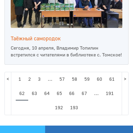
Таёжный самородок
Сегодня, 10 апреля, Владимир Топилин
встретился с читателями в библиотеке с. Томское!
<
1
2
3
…
57
58
59
60
61
>
62
63
64
65
66
67
…
191
192
193