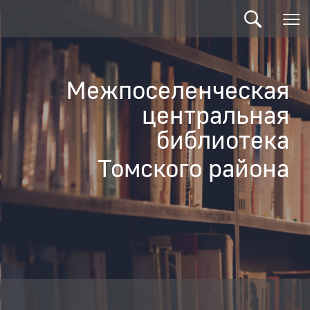
Межпоселенческая
центральная
библиотека
Томского района