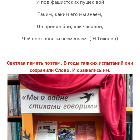
И под фашистских пушек вой
Таким, каким его мы знаем,
Он принял бой, как часовой,
Чей пост вовеки несменяем. ( Н.Тихонов)
Светлая память поэтам. В годы тяжких испытаний они
сохранили Слово. И сражались им.