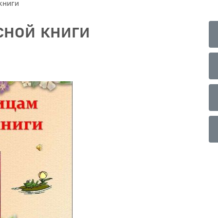
книги
сной книги