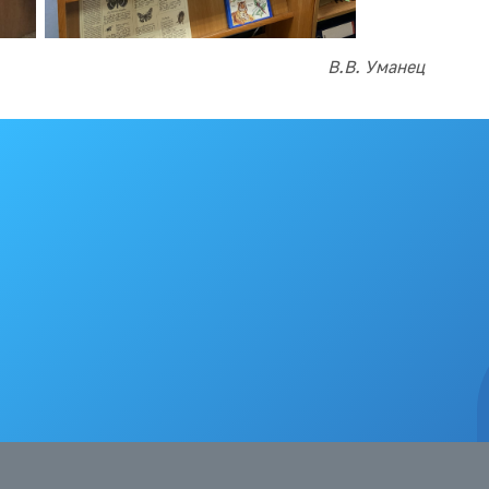
В.В. Уманец