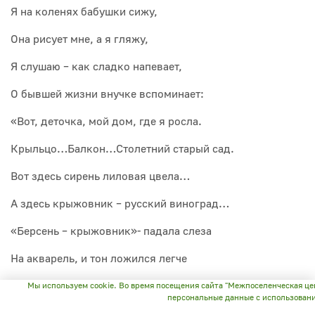
Я на коленях бабушки сижу,
Она рисует мне, а я гляжу,
Я слушаю – как сладко напевает,
О бывшей жизни внучке вспоминает:
«Вот, деточка, мой дом, где я росла.
Крыльцо…Балкон…Столетний старый сад.
Вот здесь сирень лиловая цвела…
А здесь крыжовник – русский виноград…
«Берсень – крыжовник»- падала слеза
На акварель, и тон ложился легче
Там, где росла колючая лоза,
Мы используем cookie. Во время посещения сайта "Межпоселенческая це
персональные данные с использован
Которая недуги злые лечит.