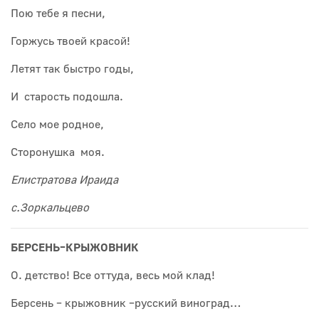
Пою тебе я песни,
Горжусь твоей красой!
Летят так быстро годы,
И старость подошла.
Село мое родное,
Сторонушка моя.
Елистратова Ираида
с.Зоркальцево
БЕРСЕНЬ–КРЫЖОВНИК
О. детство! Все оттуда, весь мой клад!
Берсень – крыжовник –русский виноград…