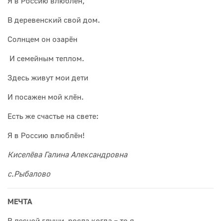
Я в Россию влюблён,
В деревенский свой дом.
Солнцем он озарён
И семейным теплом.
Здесь живут мои дети
И посажен мой клён.
Есть же счастье на свете:
Я в Россию влюблён!
Киселёва Галина Александровна
с.Рыбалово
МЕЧТА
В лесной глуши росла когда – то я,