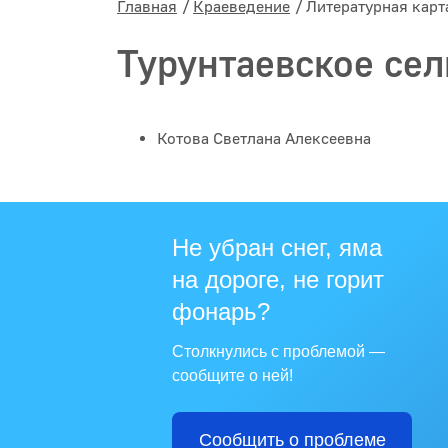
Главная
Краеведение
Литературная карт
Турунтаевское сел
Котова Светлана Алексеевна
Не убран снег, яма
на дороге, не горит
фонарь?
Столкнулись с проблемой —
сообщите о ней!
Сообщить о проблеме