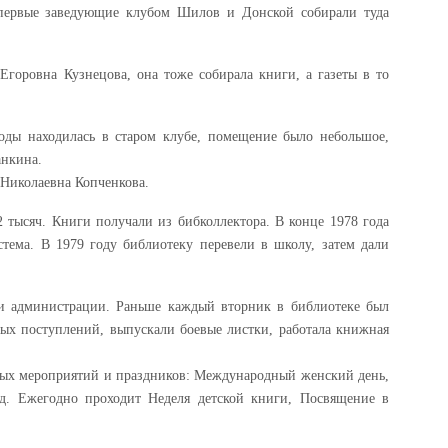
 первые заведующие клубом Шилов и Донской собирали туда
Егоровна Кузнецова, она тоже собирала книги, а газеты в то
годы находилась в старом клубе, помещение было небольшое,
анкина.
 Николаевна Копченкова.
 тысяч. Книги получали из бибколлектора. В конце 1978 года
стема. В 1979 году библиотеку перевели в школу, затем дали
ии администрации. Раньше каждый вторник в библиотеке был
ых поступлений, выпускали боевые листки, работала книжная
вых мероприятий и праздников: Международный женский день,
д. Ежегодно проходит Неделя детской книги, Посвящение в