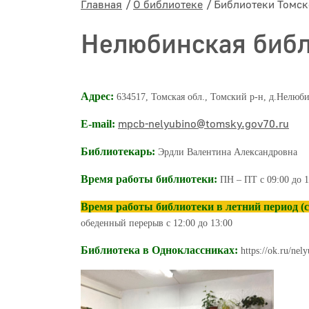
Главная
О библиотеке
Библиотеки Томск
Нелюбинская библ
Адрес:
634517, Томская обл., Томский р-н, д.Нелюбин
mpcb-nelyubino@tomsky.gov70.ru
E-mail:
Библиотекарь:
Эрдли Валентина Александровна
Время работы библиотеки:
ПН – ПТ с 09:00 до 1
Время работы библиотеки в летний период (с 
обеденный перерыв с 12:00 до 13:00
Библиотека в Одноклассниках:
https://ok.ru/nely