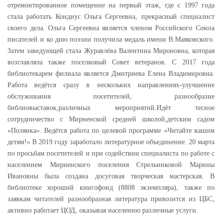
отремонтированное помещение на первый этаж, где с 1997 года
стала работать Кондиус Ольга Сергеевна, прекрасный специалист
своего дела. Ольга Сергеевна является членом Российского Союза
писателей и ко дню поэзии получила медаль имени В.Маяковского.
Затем заведующей стала Журавлёва Валентина Мироновна, которая
возглавляла также поселковый Совет ветеранов. С 2017 года
библиотекарем филиала является Дмитриева Елена Владимировна.
Работа ведётся сразу в нескольких направлениях-улучшение
обслуживания посетителей, разнообразие
библиовыставок,различных мероприятий.Идёт тесное
сотрудничество с Мирненской средней школой,детским садом
«Полянка». Ведётся работа по целевой программе «Читайте вашим
детям!» В 2019 году заработало литературное объединение. 20 марта
по просьбам посетителей и при содействии специалиста по работе с
населением Мирненского поселения Стрельниковой Марины
Ивановны была создана досуговая творческая мастерская. В
библиотеке хороший книгофонд (8808 экземпляра), также по
заявкам читателей разнообразная литература привозится из ЦБС,
активно работает ЦОД, оказывая населению различные услуги.