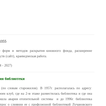
3355
е форм и методов раскрытия книжного фонда, расширение
тв (сайт), краеведческая работа.
 - 2027)
ия библиотеки
(по словам старожилов). В 1957г. располагалась по адресу:
оен клуб, где на 2-м этаже разместилась библиотека и где она
зошла авария отопительной системы и до 1996г. библиотека
вопрос о слиянии ее с профсоюзной библиотекой Лучановского