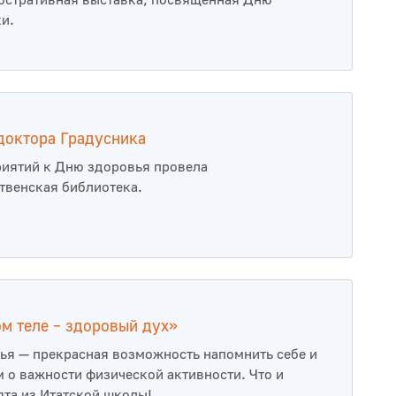
стративная выставка, посвященная Дню
и.
 доктора Градусника
иятий к Дню здоровья провела
венская библиотека.
м теле – здоровый дух»
ья — прекрасная возможность напомнить себе и
о важности физической активности. Что и
ята из Итатской школы!