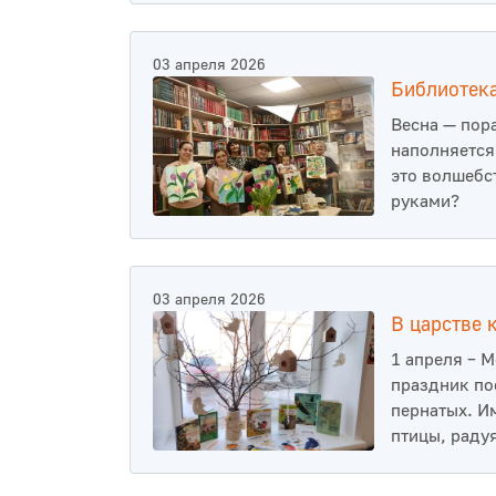
03 апреля 2026
Библиотека
Весна — пор
наполняется 
это волшебс
руками?
03 апреля 2026
В царстве 
1 апреля – 
праздник по
пернатых. И
птицы, раду