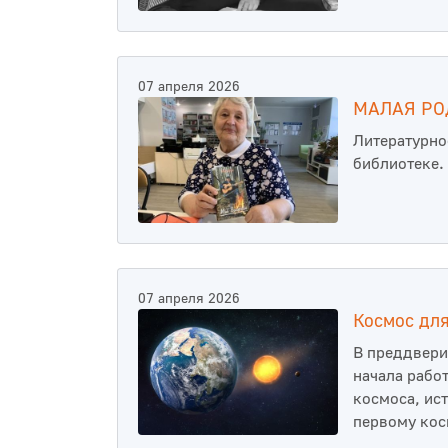
07 апреля 2026
МАЛАЯ РО
Литературно
библиотеке.
07 апреля 2026
Космос дл
В преддвери
начала рабо
космоса, ис
первому кос