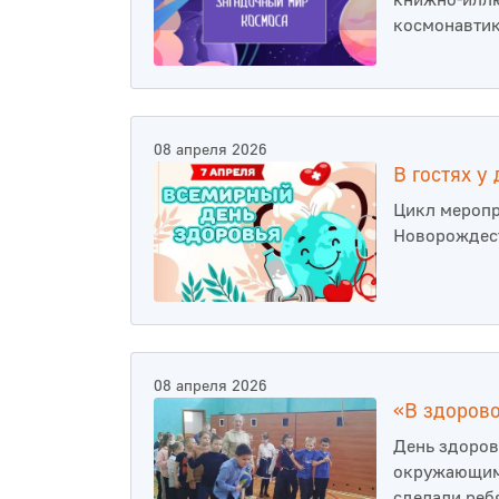
книжно-иллю
космонавтик
08 апреля 2026
В гостях у
Цикл меропр
Новорождест
08 апреля 2026
«В здорово
День здоров
окружающим 
сделали реб