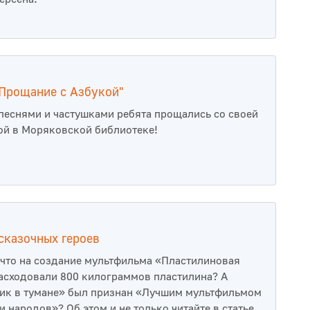
Прощание с Азбукой"
 песнями и частушками ребята прощались со своей
ой в Моряковской библиотеке!
сказочных героев
, что на создание мультфильма «Пластилиновая
асходовали 800 килограммов пластилина? А
ик в тумане» был признан «Лучшим мультфильмом
и народов»? Об этом и не только читайте в статье