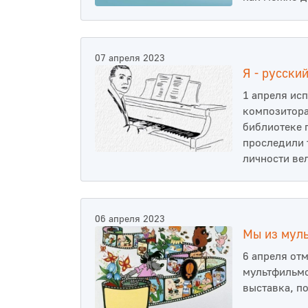
07 апреля 2023
Я - русски
1 апреля ис
композитора
библиотеке 
проследили 
личности ве
06 апреля 2023
Мы из муль
6 апреля от
мультфильмо
выставка, п