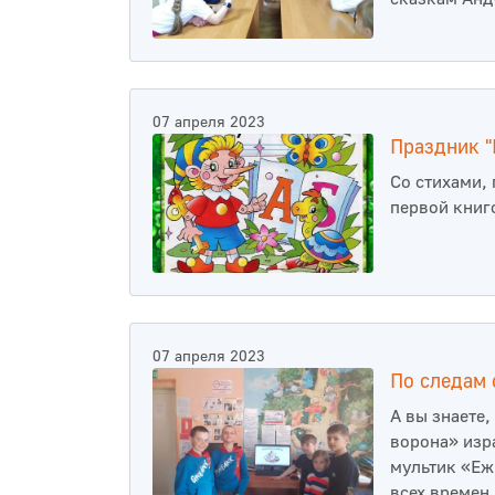
07 апреля 2023
Праздник "
Со стихами,
первой книг
07 апреля 2023
По следам 
А вы знаете
ворона» изр
мультик «Еж
всех времен 