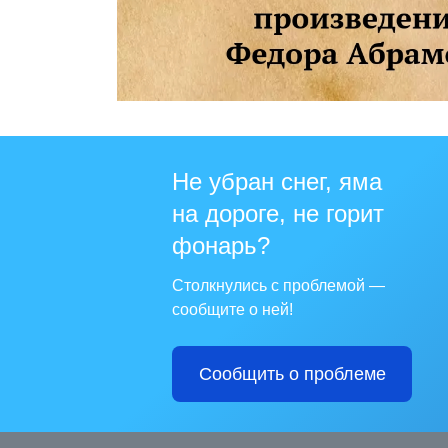
Не убран снег, яма
на дороге, не горит
фонарь?
Столкнулись с проблемой —
сообщите о ней!
Сообщить о проблеме