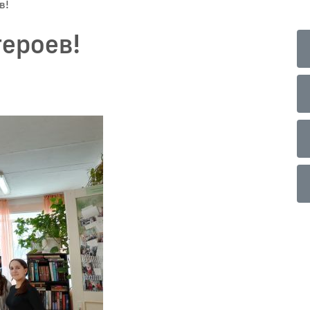
в!
ероев!