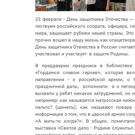
23 февраля - День защитника Отечества —
чествуем российского солдата, офицера, ген
мира, защищает рубежи нашей страны. Это
прочно вошел в нашу жизнь как олицетворе
День защитника Отечества в России считае
участвовал и участвует в защите Родины.
В преддверии праздника в библиотеке
«Гордимся славою героев», которая вк
направления - о российской армии, о 
праздничной даты, вспомнили и о легенд
вызвали у ребят никаких затруднений, но н
например: как называется матросская нижн
пальто? (шинель), как называют повар
информация о том, что в царской армии сол
«А жить-то когда?». В общем, помечтал
выставка «Святое дело - Родине служить»