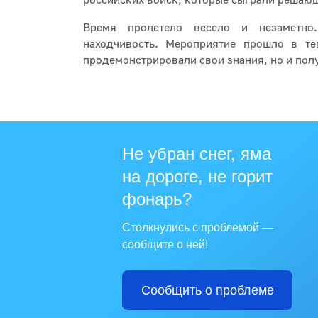
российских войск, которые сыграли решающ
Время пролетело весело и незаметно
находчивость. Мероприятие прошло в те
продемонстрировали свои знания, но и пол
Не убран снег, яма
на дороге, не горит
фонарь?
Столкнулись с проблемой —
сообщите о ней!
Сообщить о проблеме