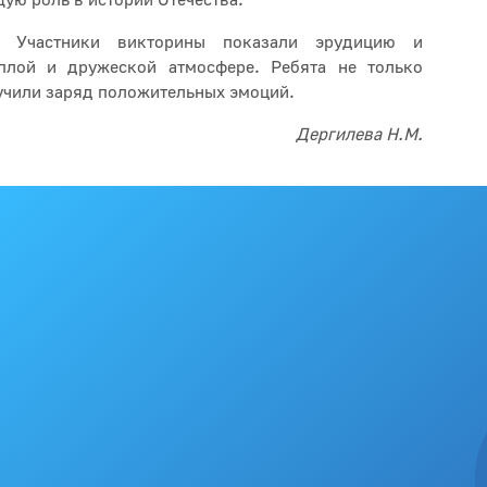
ую роль в истории Отечества.
. Участники викторины показали эрудицию и
плой и дружеской атмосфере. Ребята не только
учили заряд положительных эмоций.
Дергилева Н.М.